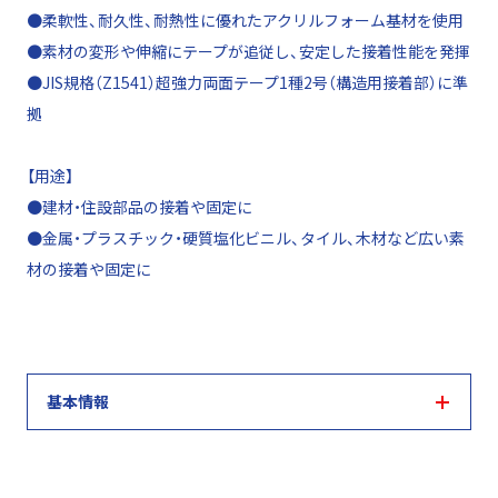
●柔軟性、耐久性、耐熱性に優れたアクリルフォーム基材を使用
●素材の変形や伸縮にテープが追従し、安定した接着性能を発揮
●JIS規格（Z1541）超強力両面テープ1種2号（構造用接着部）に準
拠
【用途】
●建材・住設部品の接着や固定に
●金属・プラスチック・硬質塩化ビニル、タイル、木材など広い素
材の接着や固定に
基本情報