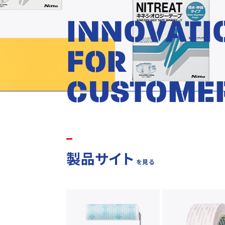
I
N
N
O
V
A
T
I
F
O
R
C
U
S
T
O
M
E
製品サイト
を見る