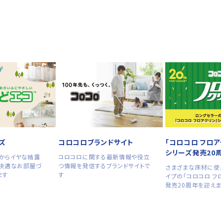
ズ
「コロコロ フロア
コロコロブランドサイト
シリーズ発売20
からイヤな結露
コロコロに関する最新情報や役立
で快適なお部屋づ
つ情報を発信するブランドサイトで
さまざまな床材に使
ます
す
イプの「コロコロ フ
発売20周年を迎え