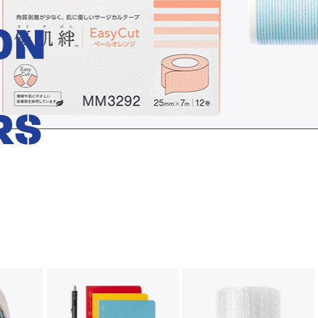
O
N
R
S