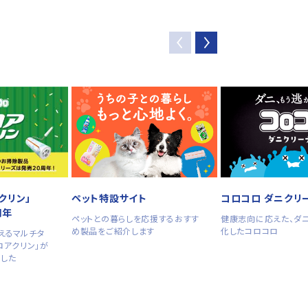
クリン」
ペット特設サイト
コロコロ ダニクリ
周年
ペットとの暮らしを応援するおすす
健康志向に応えた、ダ
め製品をご紹介します
化したコロコロ
えるマルチタ
ロアクリン」が
ました