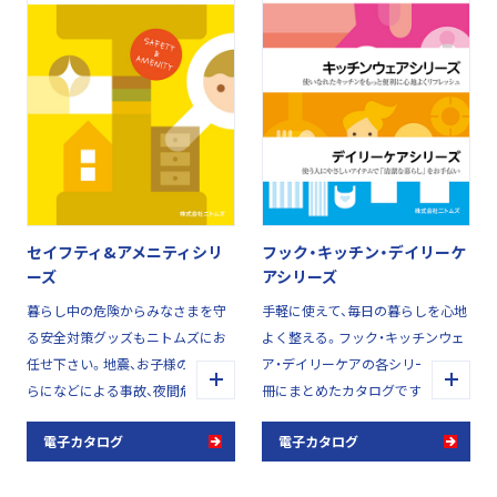
セイフティ&アメニティシリ
フック・キッチン・デイリーケ
ーズ
アシリーズ
暮らし中の危険からみなさまを守
手軽に使えて、毎日の暮らしを心地
る安全対策グッズもニトムズにお
よく整える。フック・キッチンウェ
任せ下さい。地震、お子様のいたず
ア・デイリーケアの各シリーズを一
らになどによる事故、夜間危険防止
冊にまとめたカタログです。日々
など、備えておけばいざという時に
のちょっとした困りごとを解決す
電子カタログ
電子カタログ
安心のアイテムが充実しています。
る、ニトムズならではのラインアッ
プを提案します。