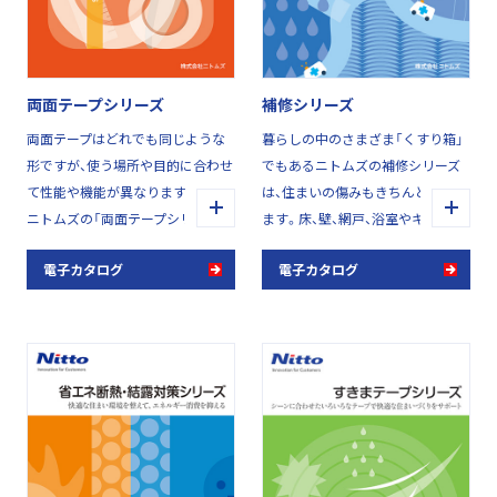
両面テープシリーズ
補修シリーズ
両面テープはどれでも同じような
暮らしの中のさまざま「くすり箱」
形ですが、使う場所や目的に合わせ
でもあるニトムズの補修シリーズ
て性能や機能が異なります。
は、住まいの傷みもきちんとケアし
ニトムズの「両面テープシリーズ」
ます。床、壁、網戸、浴室やキッチ
は、家族みんなが用途に合わせて、
ン、屋根まわりまで、“手軽に、すば
電子カタログ
電子カタログ
簡単に手にとって使える「暮らしに
やく、美しく”適材適所の性能・機能
役立つ」テープとシートを豊富にラ
でしっかりと回復させる便利アイ
インナップしました。
テムです。