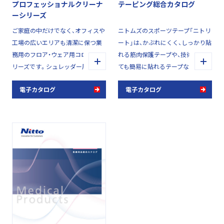
プロフェッショナルクリーナ
テーピング総合カタログ
ーシリーズ
ご家庭の中だけでなく、オフィスや
ニトムズのスポーツテープ「ニトリ
工場の広いエリアも清潔に保つ業
ート」は、かぶれにくく、しっかり貼
務用のフロア・ウェア用コロコロシ
れる筋肉保護テープや、技術がなく
リーズです。シュレッダー周りやク
ても簡易に貼れるテープなど、豊富
リーンルームの前室、学校・介護施
なラインナップを取り揃えていま
電子カタログ
電子カタログ
設のフロアなど、様々な場面に適し
す。一流のアスリートからスポー
たテープや幅、形状をご用意してい
ツ初心者まで、スポーツを愛するす
ます。
べての人をサポートします。