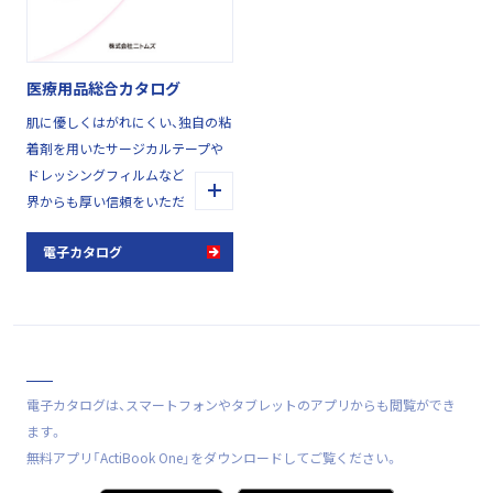
医療用品総合カタログ
肌に優しくはがれにくい、独自の粘
着剤を用いたサージカルテープや
ドレッシングフィルムなど、医療業
界からも厚い信頼をいただく医療
用品シリーズです。医療や介護に関
電子カタログ
わるプロフェッショナルとケアを
必要とされる方を優しさと技術で
支えます。
電子カタログは、スマートフォンやタブレットのアプリからも閲覧ができ
ます。
無料アプリ「ActiBook One」をダウンロードしてご覧ください。