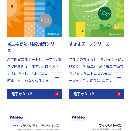
省エネ断熱・結露対策シリー
すきまテープシリーズ
ズ
高性能省エネシートとテープで、快
住まいのちょっとしたポイントに、
適空間を創造します。地球とおさ
貼るだけで簡単・手軽に省エネ効果
いふにやさしい「まどエコ」製品は、
を発揮するニトムズの省エネシリ
節電したいあなたの生活をサポー
ーズを上手に使えば、エアコンなど
トします。
の電気代を抑えられ、より快適な住
電子カタログ
電子カタログ
まい環境を整えてムダなエネルギ
ー消費の低減にも役立ちます。家
計にも地球にもやさしいニトムズ
製品です。