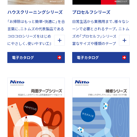
ハウスクリーニングシリーズ
プロセルフシリーズ
「お掃除はもっと簡単・快適に」を合
日常生活から業務用まで、様々なシ
言葉に、ニトムズの代表製品である
ーンで必要とされるテープ。ニトム
コロコロシリーズをはじめ、使う人
ズの「プロセルフ」シリーズには豊
にやさしく、使いやすい工夫がいっ
富なサイズや種類のテープがライ
ぱいのお掃除アイテムをとりそろ
ンナップ。それぞれ違った個性を
電子カタログ
電子カタログ
えました。
持ったテープの中から、用途に応じ
た最適な一巻きを選ぶことができ
ます。