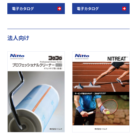
ィケーションシリーズ「ケアメイ
を追求したスタイリッシュでユニ
電子カタログ
電子カタログ
ト」は長年に渡り培ってきた粘着技
ークな製品を取り揃えています。
術をはじめ、数々の気配り技術を満
載した製品です。
法人向け