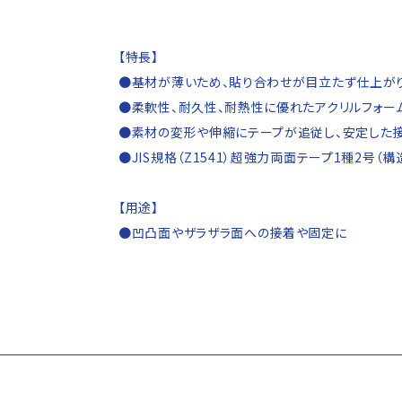
【特長】
●基材が薄いため、貼り合わせが目立たず仕上が
●柔軟性、耐久性、耐熱性に優れたアクリルフォー
●素材の変形や伸縮にテープが追従し、安定した
●JIS規格（Z1541）超強力両面テープ1種2号（
【用途】
●凹凸面やザラザラ面への接着や固定に