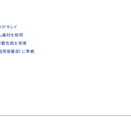
りがキレイ
ム基材を使用
接着性能を発揮
構造用接着部）に準拠