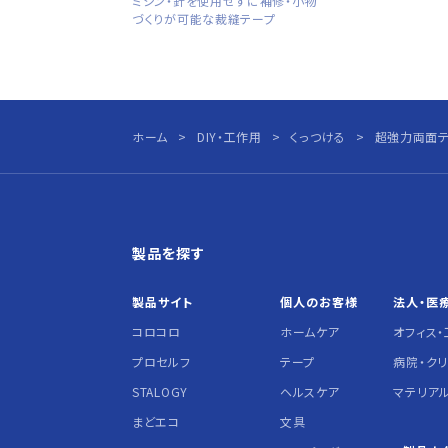
ミシン・針を使用せずに補修・小物
づくりが可能な裁縫テープ
ホーム
DIY・工作用
くっつける
超強力両面テ
製品を探す
製品サイト
個人の
お客様
法人・医
コロコロ
ホームケア
オフィス・
プロセルフ
テープ
病院・ク
STALOGY
ヘルスケア
マテリア
まどエコ
文具