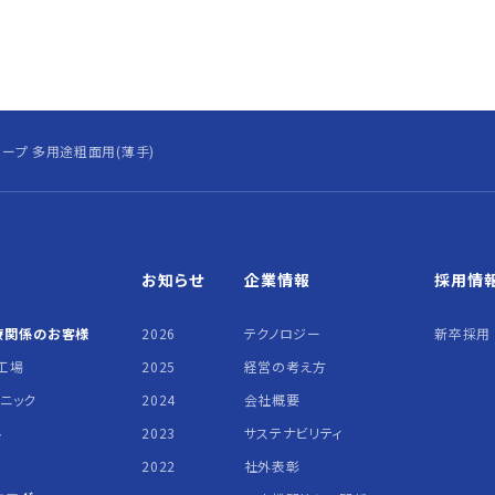
ープ 多用途粗面用(薄手)
お知らせ
企業情報
採用情
療関係の
お客様
2026
テクノロジー
新卒採用
工場
2025
経営の考え方
リニック
2024
会社概要
ル
2023
サステナビリティ
2022
社外表彰