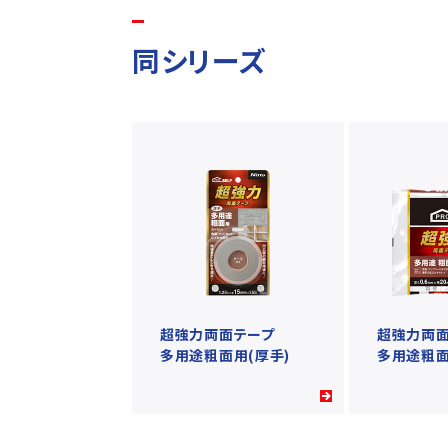
同シリーズ
超強力両面テープ
超強力両
多用途粗面用(厚手)
多用途粗