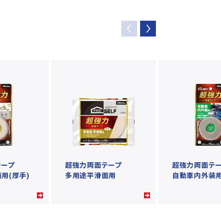
テープ
超強力両面テープ
超強力両面テ
用(厚手)
多用途平滑面用
自動車内外装