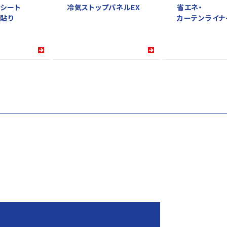
シート
冷気ストップパネルEX
省エネ・
水貼り
カーテンライナ