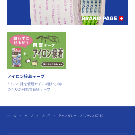
アイロン接着テープ
ミシン・針を使用せずに補修・小物
づくりが可能な裁縫テープ
ホーム
テープ
プロ用
防水アルミテープ（ブチル） KZ-10