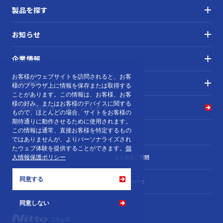
製品を探す
お知らせ
企業情報
お客様がウェブサイトを訪問されると、お客
採用情報
様のブラウザ上に情報を保存または取得する
ことがあります。この情報は、お客様、お客
様の好み、またはお客様のデバイスに関する
小売店向け
オンラインストア
もので、ほとんどの場合、サイトをお客様の
期待通りに動作させるために使用されます。
この情報は通常、直接お客様を特定するもの
ではありませんが、よりパーソナライズされ
たウェブ体験を提供することができます。
個
製品カタログ
よくあるご質問
人情報保護ポリシー
同意する
個人情報保護ポリシー
お問い合わせ
同意しない