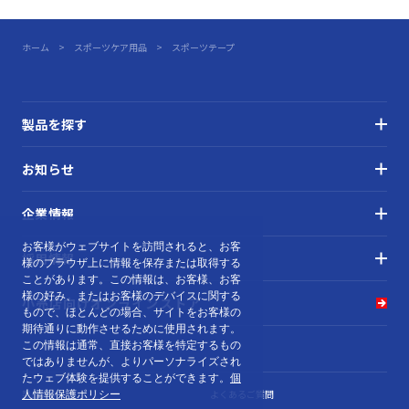
ホーム
スポーツケア用品
スポーツテープ
スポーツテープブリスターパック CB
製品を探す
お知らせ
企業情報
お客様がウェブサイトを訪問されると、お客
採用情報
様のブラウザ上に情報を保存または取得する
ことがあります。この情報は、お客様、お客
様の好み、またはお客様のデバイスに関する
小売店向け
オンラインストア
もので、ほとんどの場合、サイトをお客様の
期待通りに動作させるために使用されます。
この情報は通常、直接お客様を特定するもの
ではありませんが、よりパーソナライズされ
たウェブ体験を提供することができます。
個
製品カタログ
よくあるご質問
人情報保護ポリシー