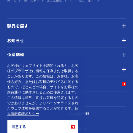
ホーム
ホームケア
省エネ用品
ドア下部シールテープ
製品を探す
お知らせ
企業情報
お客様がウェブサイトを訪問されると、お客
採用情報
様のブラウザ上に情報を保存または取得する
ことがあります。この情報は、お客様、お客
様の好み、またはお客様のデバイスに関する
小売店向け
オンラインストア
もので、ほとんどの場合、サイトをお客様の
期待通りに動作させるために使用されます。
この情報は通常、直接お客様を特定するもの
ではありませんが、よりパーソナライズされ
たウェブ体験を提供することができます。
個
製品カタログ
よくあるご質問
人情報保護ポリシー
同意する
個人情報保護ポリシー
お問い合わせ