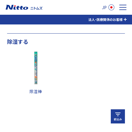
JP
ニトムズ
法人・医療関係のお客様
除
除湿する
湿
剤・
洗
濯
助
剤
除湿棒
除
湿
す
る
の