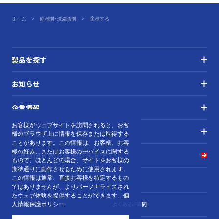
製
ホーム
除湿剤・洗濯助剤
除湿する
品
を
探
製品を探す
す
お知らせ
企業情報
お客様がウェブサイトを訪問されると、お客
採用情報
様のブラウザ上に情報を保存または取得する
ことがあります。この情報は、お客様、お客
様の好み、またはお客様のデバイスに関する
小売店向け
オンラインストア
もので、ほとんどの場合、サイトをお客様の
期待通りに動作させるために使用されます。
この情報は通常、直接お客様を特定するもの
ではありませんが、よりパーソナライズされ
たウェブ体験を提供することができます。
個
製品カタログ
よくあるご質問
人情報保護ポリシー