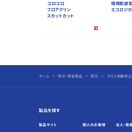
コロコロ
環境配慮
フロアクリン
エコロジカ
スカットカット
ホーム
防災・安全用品
防災
ガラス飛散防止
製品を探す
製品サイト
個人の
お客様
法人・医