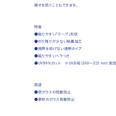
褪せを防ぐこともできます。
特長
●貼りやすい「テープ」形状
●のり残りが少ない粘着加工
●視界を妨げない透明タイプ
●貼りやすいヘラつき
●UV99％カット ※UVB域（300〜315 nm）測
用途
●窓ガラスの飛散防止
●家財のガラス飛散防止