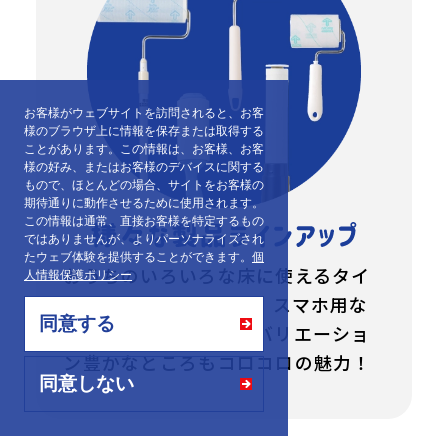
お客様がウェブサイトを訪問されると、お客
様のブラウザ上に情報を保存または取得する
ことがあります。この情報は、お客様、お客
様の好み、またはお客様のデバイスに関する
もので、ほとんどの場合、サイトをお客様の
期待通りに動作させるために使用されます。
この情報は通常、直接お客様を特定するもの
ではありませんが、よりパーソナライズされ
たウェブ体験を提供することができます。
個
おうちのいろいろな床に使えるタイ
人情報保護ポリシー
プ、洋服用、クルマ用、スマホ用な
同意する
ど…シーンに合わせ、バリエーショ
ン豊かなところもコロコロの魅力！
同意しない